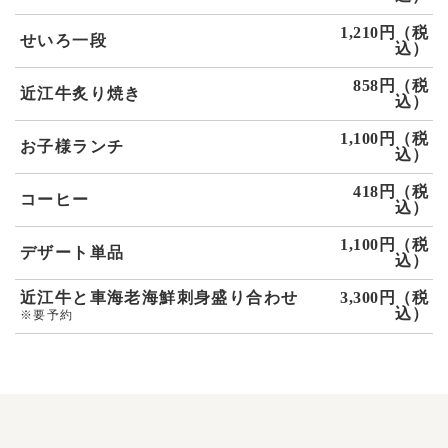
1,210円（税
せいろ一段
込）
858円（税
近江牛炙り焼き
込）
1,100円（税
お子様ランチ
込）
418円（税
コーヒー
込）
1,100円（税
デザート単品
込）
近江牛と車海老海鮮刺身盛り合わせ
3,300円（税
込）
※要予約