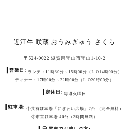
近江牛 咲蔵
おうみぎゅう さくら
〒524-0022 滋賀県守山市守山1-10-2
営業日
ランチ：11時30分～15時00分（L.O14時00分）
ディナー：17時00分～22時00分（L.O20時00分）
定休日
毎週火曜日
駐車場
①共有駐車場「
にぎわい広場
」7台 （完全無料）
②市営駐車場 40台（2時間無料）
電車でお越しの方