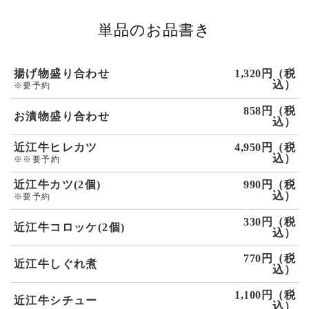
単品のお品書き
揚げ物盛り合わせ
1,320円（税
込）
※要予約
858円（税
お漬物盛り合わせ
込）
近江牛ヒレカツ
4,950円（税
込）
※※要予約
近江牛カツ(2個)
990円（税
込）
※要予約
330円（税
近江牛コロッケ(2個)
込）
770円（税
近江牛しぐれ煮
込）
1,100円（税
近江牛シチュー
込）